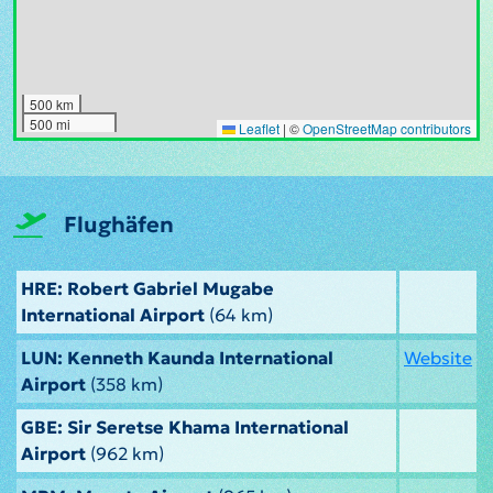
500 km
500 mi
Leaflet
|
©
OpenStreetMap contributors
Flughäfen
HRE: Robert Gabriel Mugabe
International Airport
(64 km)
LUN: Kenneth Kaunda International
Website
Airport
(358 km)
GBE: Sir Seretse Khama International
Airport
(962 km)