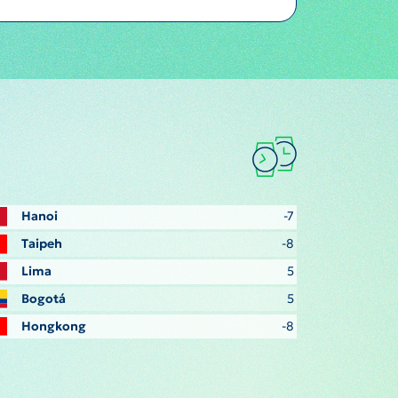
Hanoi
-7
Taipeh
-8
Lima
5
Bogotá
5
Hongkong
-8