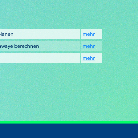
planen
mehr
iawaye berechnen
mehr
mehr