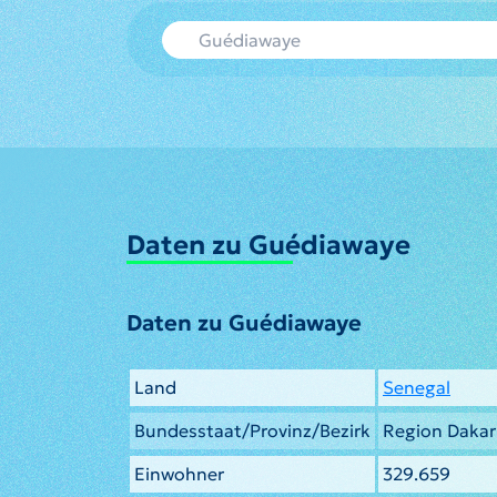
Daten zu Guédiawaye
Daten zu Guédiawaye
Land
Senegal
Bundesstaat/Provinz/Bezirk
Region Dakar
Einwohner
329.659