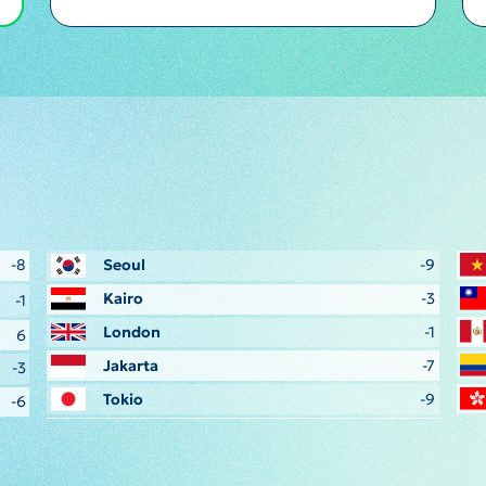
-8
Seoul
-9
Kairo
-3
-1
London
-1
6
Jakarta
-7
-3
Tokio
-9
-6