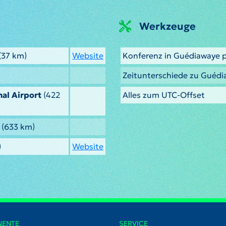
Werkzeuge
(37 km)
Website
Konferenz in Guédiawaye 
Zeitunterschiede zu Guéd
al Airport
(422
Alles zum UTC-Offset
(633 km)
)
Website
NENTE
SERVICE