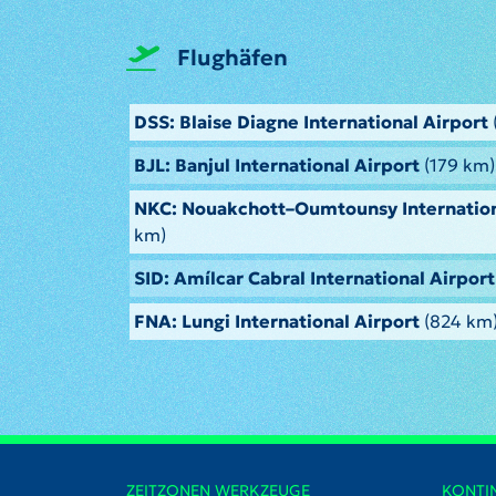
Flughäfen
DSS: Blaise Diagne International Airport
BJL: Banjul International Airport
(179 km)
NKC: Nouakchott–Oumtounsy Internation
km)
SID: Amílcar Cabral International Airport
FNA: Lungi International Airport
(824 km
ZEITZONEN WERKZEUGE
KONTI