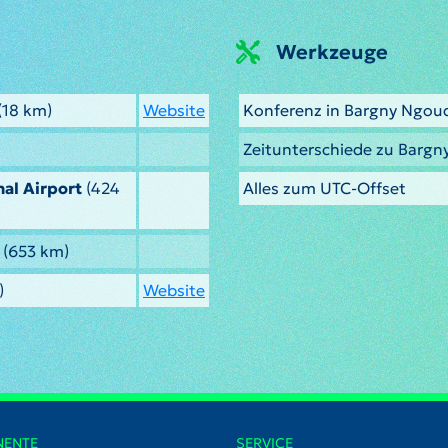
Werkzeuge
(18 km)
Website
Konferenz in Bargny Ngou
Zeitunterschiede zu Barg
al Airport
(424
Alles zum UTC-Offset
(653 km)
)
Website
NENTE
SERVICE