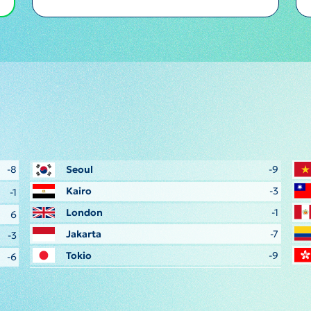
-8
Seoul
-9
Kairo
-3
-1
London
-1
6
Jakarta
-7
-3
Tokio
-9
-6