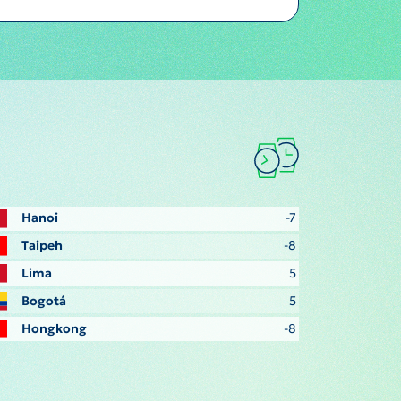
Hanoi
-7
Taipeh
-8
Lima
5
Bogotá
5
Hongkong
-8