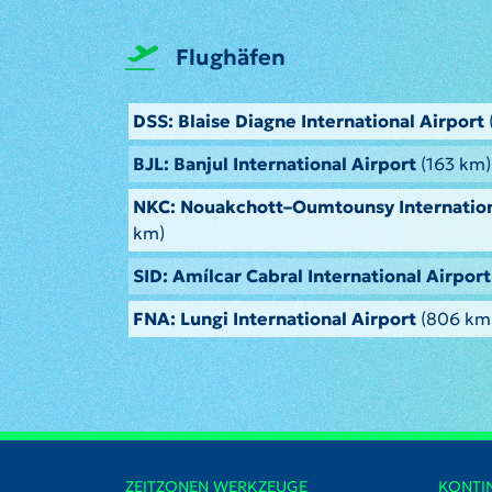
Flughäfen
DSS: Blaise Diagne International Airport
BJL: Banjul International Airport
(163 km)
NKC: Nouakchott–Oumtounsy Internation
km)
SID: Amílcar Cabral International Airport
FNA: Lungi International Airport
(806 km
ZEITZONEN WERKZEUGE
KONTI