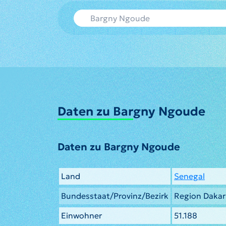
Daten zu Bargny Ngoude
Daten zu Bargny Ngoude
Land
Senegal
Bundesstaat/Provinz/Bezirk
Region Dakar
Einwohner
51.188