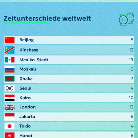
Zeitunterschiede weltweit
Beijing
5
Kinshasa
12
Mexiko-Stadt
19
Moskau
10
Dhaka
7
Seoul
4
Kairo
10
London
12
Jakarta
6
Tokio
4
Hanoi
6