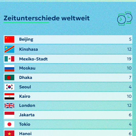
Zeitunterschiede weltweit
Beijing
5
Kinshasa
12
Mexiko-Stadt
19
Moskau
10
Dhaka
7
Seoul
4
Kairo
10
London
12
Jakarta
6
Tokio
4
Hanoi
6