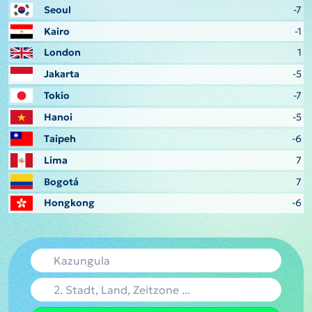
Seoul
-7
Kairo
-1
London
1
Jakarta
-5
Tokio
-7
Hanoi
-5
Taipeh
-6
Lima
7
Bogotá
7
Hongkong
-6