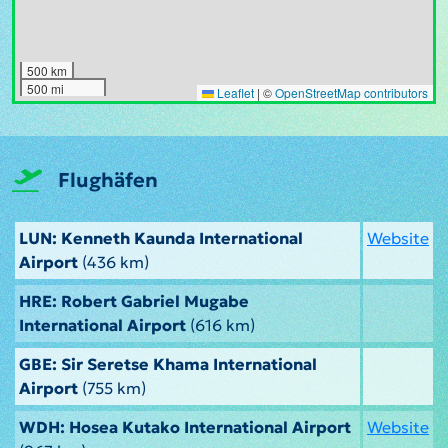
500 km
500 mi
Leaflet
|
©
OpenStreetMap contributors
Flughäfen
LUN: Kenneth Kaunda International
Website
Airport
(436 km)
HRE: Robert Gabriel Mugabe
International Airport
(616 km)
GBE: Sir Seretse Khama International
Airport
(755 km)
WDH: Hosea Kutako International Airport
Website