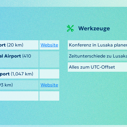
Werkzeuge
ort
(20 km)
Website
Konferenz in Lusaka plane
l Airport
(410
Zeitunterschiede zu Lusak
Alles zum UTC-Offset
rport
(1,047 km)
93 km)
Website