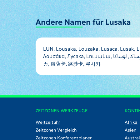
Andere Namen für Lusaka
LUN, Lousaka, Louzaka, Lusaca, Lusak, Lus
Λουσάκα, Лусака, Լուսակա, לוסאקא, לוסקה, لوساكا, لوساکا, لووساکا, لۇساكا, लुसाका, লুসাকা, ਲੁਸਾਕਾ, ଲୁସାକ, லுசாக்கா, ลูซากา, ལུ་ས་ཀ།, ლუსაკა, ሉሳካ, ルサ
カ, 盧薩卡, 路沙卡, 루사카
ZEITZONEN WERKZEUGE
KONTI
Weltzeituhr
Afrika
Zeitzonen Vergleich
Asien
Zeitzonen Konferenzplaner
Austral