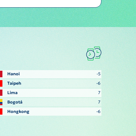
Hanoi
-5
Taipeh
-6
Lima
7
Bogotá
7
Hongkong
-6