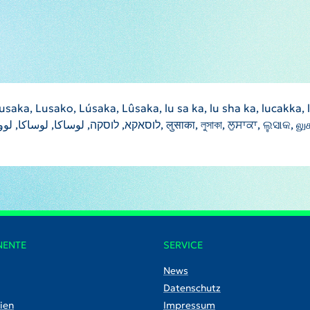
aka, Lusako, Lúsaka, Lûsaka, lu sa ka, lu sha ka, lucakka, 
NENTE
SERVICE
News
Datenschutz
ien
Impressum