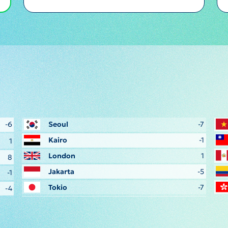
-6
Seoul
-7
Kairo
-1
1
London
1
8
Jakarta
-5
-1
Tokio
-7
-4