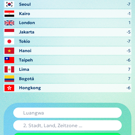
Seoul
-7
Kairo
-1
London
1
Jakarta
-5
Tokio
-7
Hanoi
-5
Taipeh
-6
Lima
7
Bogotá
7
Hongkong
-6