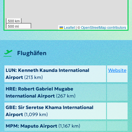
500 km
500 mi
Leaflet
|
©
OpenStreetMap contributors
Flughäfen
LUN: Kenneth Kaunda International
Website
Airport
(213 km)
HRE: Robert Gabriel Mugabe
International Airport
(267 km)
GBE: Sir Seretse Khama International
Airport
(1,099 km)
MPM: Maputo Airport
(1,167 km)