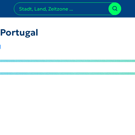
 Portugal
l