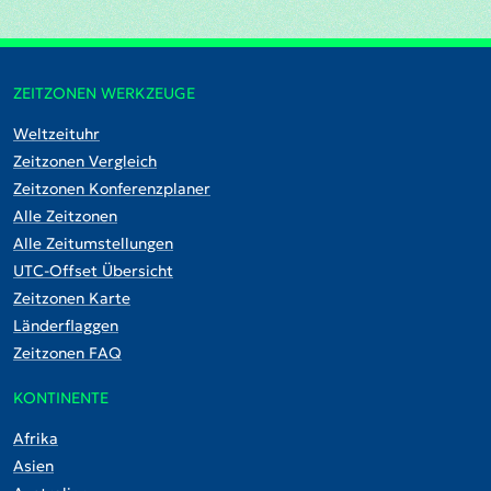
ZEITZONEN WERKZEUGE
Weltzeituhr
Zeitzonen Vergleich
Zeitzonen Konferenzplaner
Alle Zeitzonen
Alle Zeitumstellungen
UTC-Offset Übersicht
Zeitzonen Karte
Länderflaggen
Zeitzonen FAQ
KONTINENTE
Afrika
Asien