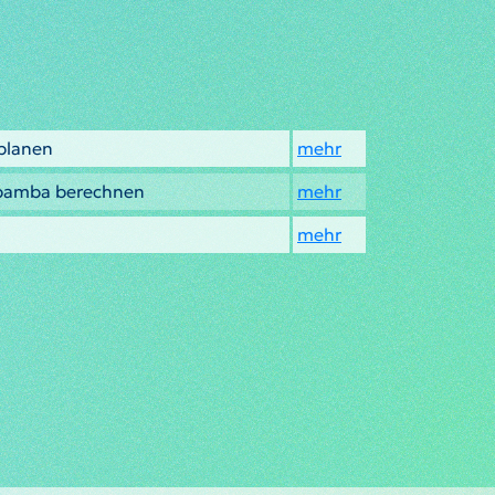
planen
mehr
obamba berechnen
mehr
mehr