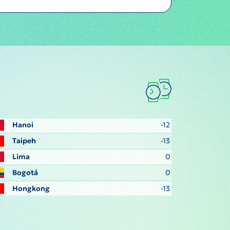
Hanoi
-12
Taipeh
-13
Lima
0
Bogotá
0
Hongkong
-13