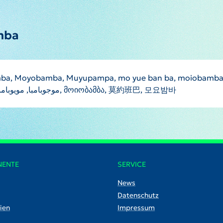
mba
ba, Moyobamba, Muyupampa, mo yue ban ba, moiobamb
mwywbamba, Маябамба, Мойобамба, موجوبامبا, مویوبامبا, მოიობამბა, 莫約班巴, 모요밤바
NENTE
SERVICE
News
Datenschutz
ien
Impressum