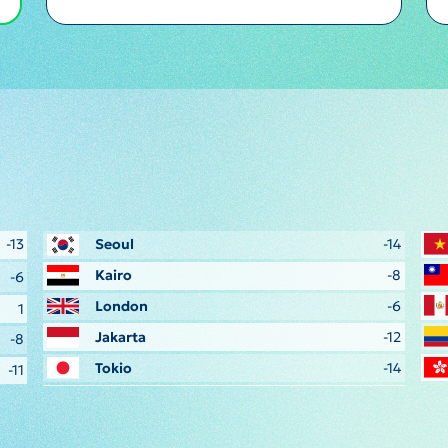
-13
Seoul
-14
Kairo
-8
-6
London
-6
1
Jakarta
-12
-8
Tokio
-14
-11