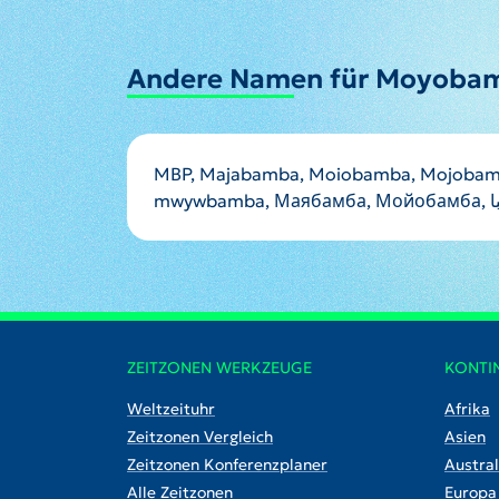
Andere Namen für Moyoba
MBP, Majabamba, Moiobamba, Mojobam
ZEITZONEN WERKZEUGE
KONTI
Weltzeituhr
Afrika
Zeitzonen Vergleich
Asien
Zeitzonen Konferenzplaner
Austral
Alle Zeitzonen
Europa