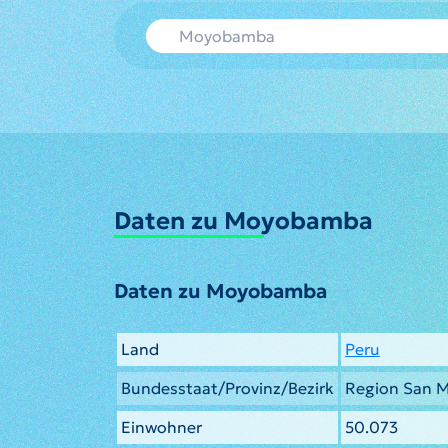
Daten zu Moyobamba
Daten zu Moyobamba
Land
Peru
Bundesstaat/Provinz/Bezirk
Region San M
Einwohner
50.073