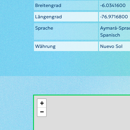
Breitengrad
-6.0341600
Längengrad
-76.9716800
Sprache
Aymará-Spra
Spanisch
Währung
Nuevo Sol
+
−