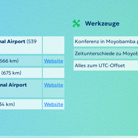
Werkzeuge
al Airport
(539
Konferenz in Moyobamba 
Zeitunterschiede zu Moy
666 km)
Website
Alles zum UTC-Offset
(675 km)
nal Airport
Website
34 km)
Website