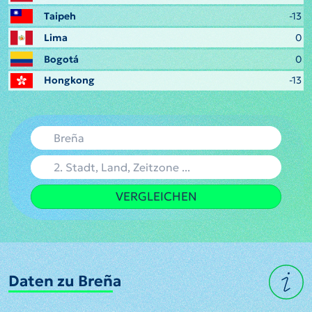
Taipeh
-13
Lima
0
Bogotá
0
Hongkong
-13
VERGLEICHEN
Daten zu Breña