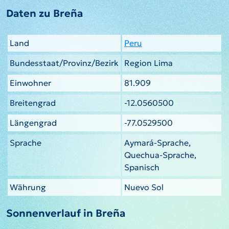
Daten zu Breña
Land
Peru
Bundesstaat/Provinz/Bezirk
Region Lima
Einwohner
81.909
Breitengrad
-12.0560500
Längengrad
-77.0529500
Sprache
Aymará-Sprache,
Quechua-Sprache,
Spanisch
Währung
Nuevo Sol
Sonnenverlauf in Breña