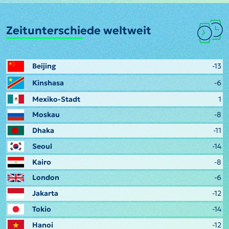
Zeitunterschiede weltweit
Beijing
-13
Kinshasa
-6
Mexiko-Stadt
1
Moskau
-8
Dhaka
-11
Seoul
-14
Kairo
-8
London
-6
Jakarta
-12
Tokio
-14
Hanoi
-12