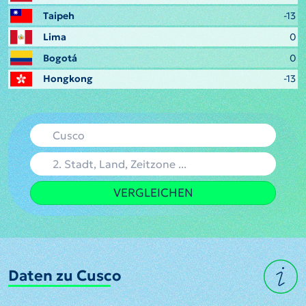
Taipeh
-13
Lima
0
Bogotá
0
Hongkong
-13
VERGLEICHEN
Daten zu Cusco