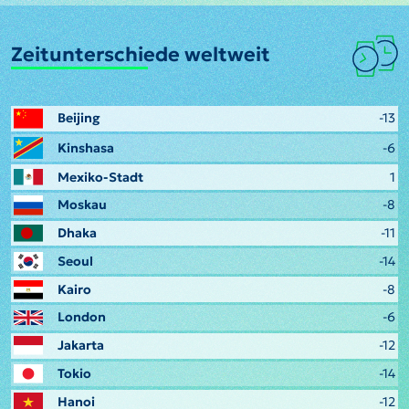
Zeitunterschiede weltweit
Beijing
-13
Kinshasa
-6
Mexiko-Stadt
1
Moskau
-8
Dhaka
-11
Seoul
-14
Kairo
-8
London
-6
Jakarta
-12
Tokio
-14
Hanoi
-12