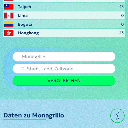
Taipeh
-13
Lima
0
Bogotá
0
Hongkong
-13
VERGLEICHEN
Daten zu Monagrillo