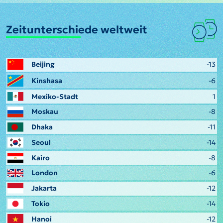
Zeitunterschiede weltweit
Beijing
-13
Kinshasa
-6
Mexiko-Stadt
1
Moskau
-8
Dhaka
-11
Seoul
-14
Kairo
-8
London
-6
Jakarta
-12
Tokio
-14
Hanoi
-12