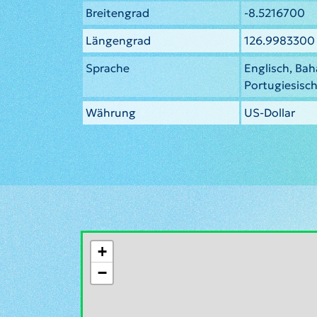
Breitengrad
-8.5216700
Längengrad
126.9983300
Sprache
Englisch, Bah
Portugiesisc
Währung
US-Dollar
+
−