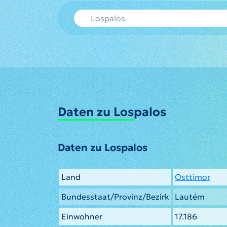
Daten zu Lospalos
Daten zu Lospalos
Land
Osttimor
Bundesstaat/Provinz/Bezirk
Lautém
Einwohner
17.186