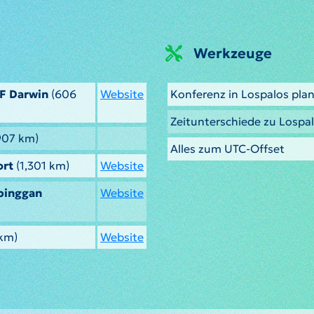
Werkzeuge
AF Darwin
(606
Website
Konferenz in Lospalos pla
Zeitunterschiede zu Lospa
907 km)
Alles zum UTC-Offset
ort
(1,301 km)
Website
pinggan
Website
 km)
Website