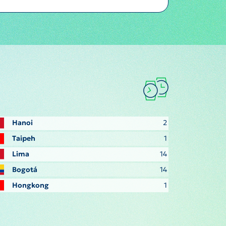
Hanoi
2
Taipeh
1
Lima
14
Bogotá
14
Hongkong
1