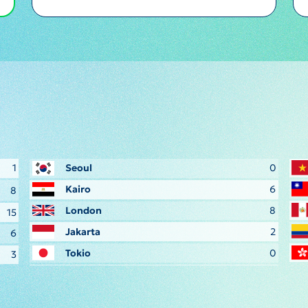
1
Seoul
0
Kairo
6
8
London
8
15
Jakarta
2
6
Tokio
0
3