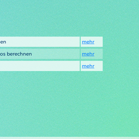
nen
mehr
los berechnen
mehr
mehr