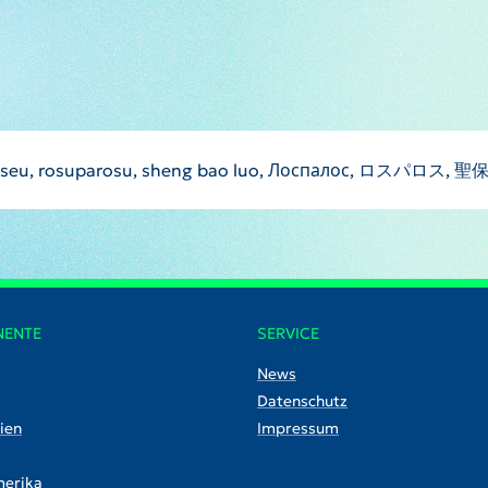
upalloseu, rosuparosu, sheng bao luo, Лоспалос, ロスパロ
NENTE
SERVICE
News
Datenschutz
ien
Impressum
erika