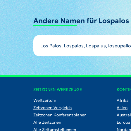
Andere Namen für Lospalos
Los Palos, Lospalos, Lospalus, lose
ZEITZONEN WERKZEUGE
KONTI
Weltzeituhr
Afrika
Zeitzonen Vergleich
Asien
Zeitzonen Konferenzplaner
Austral
Alle Zeitzonen
Europa
Alle Zeitumstellungen
Nordam