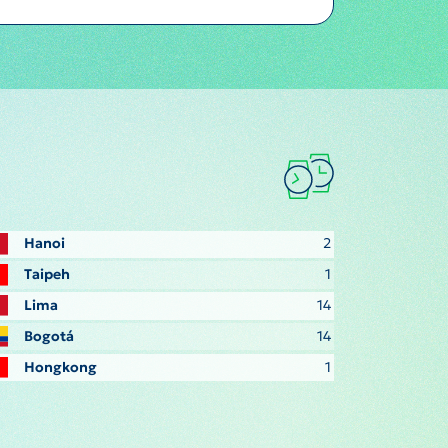
Hanoi
2
Taipeh
1
Lima
14
Bogotá
14
Hongkong
1