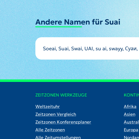
Andere Namen für Suai
ZEITZONEN WERKZEUGE
KONTI
Weltzeituhr
Afrika
Zeitzonen Vergleich
Asien
Zeitzonen Konferenzplaner
Austral
Alle Zeitzonen
Europa
Alle Zeitumstellungen
Nordam