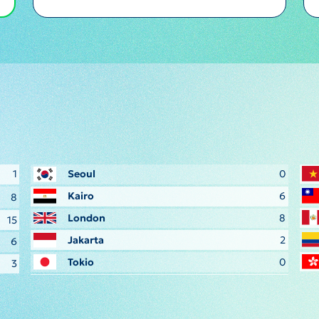
1
Seoul
0
Kairo
6
8
London
8
15
Jakarta
2
6
Tokio
0
3