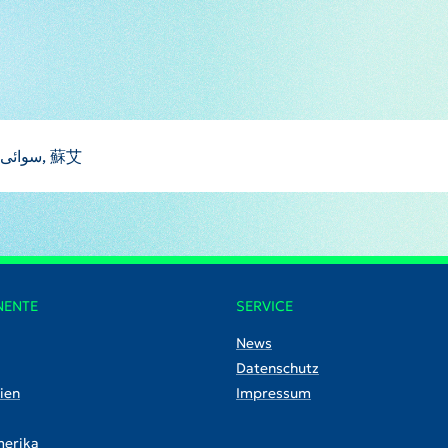
Soeai, Suai, Swai, UAI, su ai, swayy, Суаи, سوائی, 蘇艾
NENTE
SERVICE
News
Datenschutz
ien
Impressum
erika