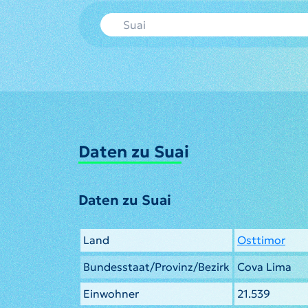
Daten zu Suai
Daten zu Suai
Land
Osttimor
Bundesstaat/Provinz/Bezirk
Cova Lima
Einwohner
21.539