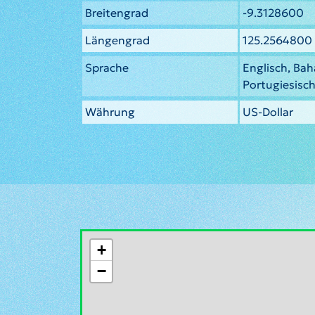
Breitengrad
-9.3128600
Längengrad
125.2564800
Sprache
Englisch, Bah
Portugiesisc
Währung
US-Dollar
+
−