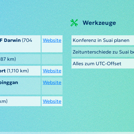
Werkzeuge
AF Darwin
(704
Website
Konferenz in Suai planen
Zeitunterschiede zu Suai 
787 km)
Alles zum UTC-Offset
ort
(1,110 km)
Website
pinggan
Website
 km)
Website