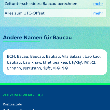
Zeitunterschiede zu Baucau berechnen
mehr
Alles zum UTC-Offset
mehr
Andere Namen für Baucau
BCH, Bacau, Baucau, Baukau, Vila Salazar, bao kao,
baukau, baw khaw, khet bea kea, Баукау, באוקאו,
บาวคาว, เขตเบาเกา, 包考, 바우카우
ZEITZONEN WERKZEUGE
Weltzeituhr