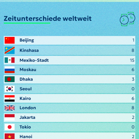
Zeitunterschiede weltweit
Beijing
1
Kinshasa
8
Mexiko-Stadt
15
Moskau
6
Dhaka
3
Seoul
0
Kairo
6
London
8
Jakarta
2
Tokio
0
Hanoi
2