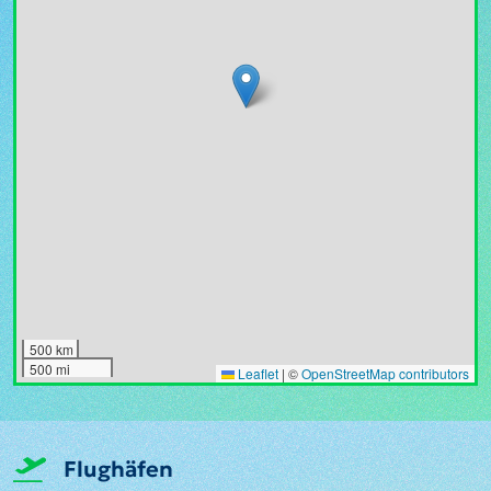
500 km
500 mi
Leaflet
|
©
OpenStreetMap contributors
Flughäfen