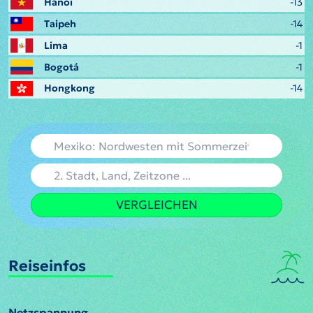
Hanoi
-13
Taipeh
-14
Lima
-1
Bogotá
-1
Hongkong
-14
VERGLEICHEN
Reiseinfos
Netzspannung