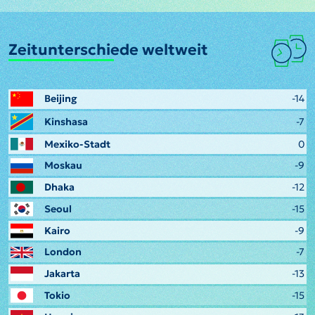
Zeitunterschiede weltweit
Beijing
-14
Kinshasa
-7
Mexiko-Stadt
0
Moskau
-9
Dhaka
-12
Seoul
-15
Kairo
-9
London
-7
Jakarta
-13
Tokio
-15