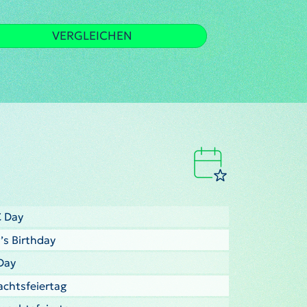
VERGLEICHEN
C Day
’s Birthday
Day
nachtsfeiertag