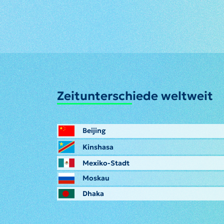
Zeitunterschiede weltweit
Beijing
Kinshasa
Mexiko-Stadt
Moskau
Dhaka