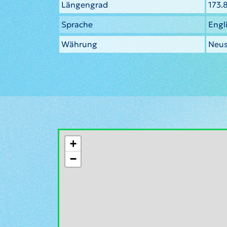
Längengrad
173.
Sprache
Engl
Währung
Neus
+
−