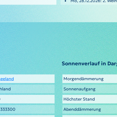
Mo, 28.12.2026: 2. Wei
Sonnenverlauf in Dar
eeland
Morgendämmerung
hland
Sonnenaufgang
0
Höchster Stand
9333300
Abenddämmerung