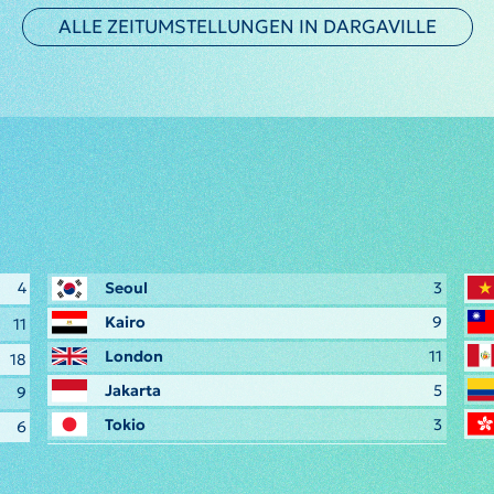
ALLE ZEITUMSTELLUNGEN IN DARGAVILLE
4
Seoul
3
Kairo
9
11
London
11
18
Jakarta
5
9
Tokio
3
6