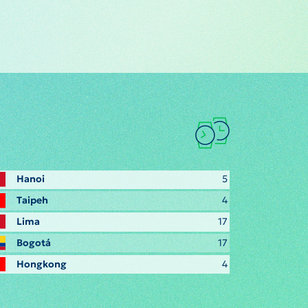
Hanoi
5
Taipeh
4
Lima
17
Bogotá
17
Hongkong
4