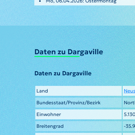
Mo, 06.04.2026: Ostermontag
Daten zu Dargaville
Daten zu Dargaville
Land
Neus
Bundesstaat/Provinz/Bezirk
Nort
Einwohner
5.13
Breitengrad
-35.