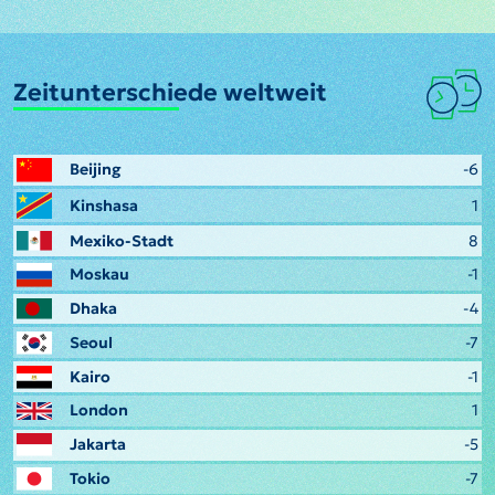
Zeitunterschiede weltweit
Beijing
-6
Kinshasa
1
Mexiko-Stadt
8
Moskau
-1
Dhaka
-4
Seoul
-7
Kairo
-1
London
1
Jakarta
-5
Tokio
-7