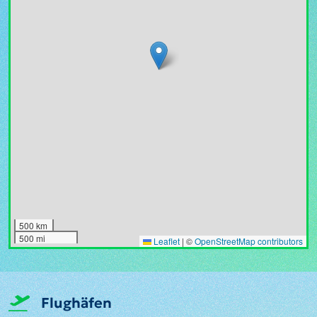
500 km
500 mi
Leaflet
|
©
OpenStreetMap contributors
Flughäfen