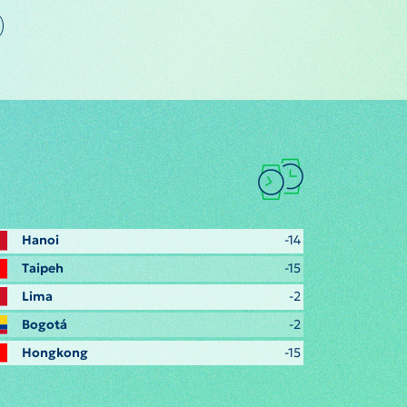
Hanoi
-14
Taipeh
-15
Lima
-2
Bogotá
-2
Hongkong
-15