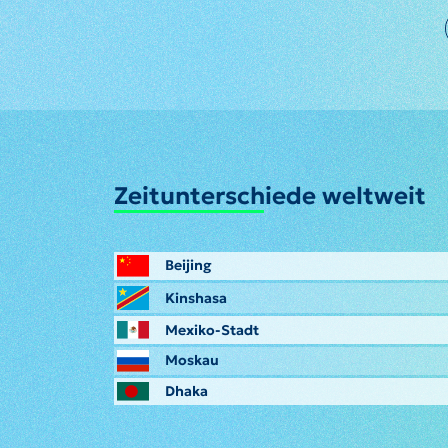
Zeitunterschiede weltweit
Beijing
Kinshasa
Mexiko-Stadt
Moskau
Dhaka