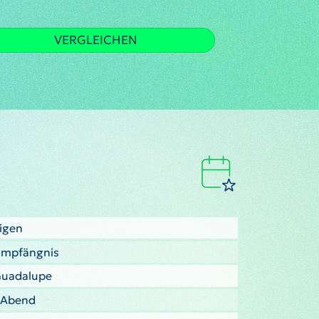
VERGLEICHEN
ligen
 Empfängnis
fGuadalupe
r Abend