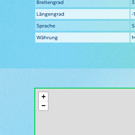
Breitengrad
3
Längengrad
-
Sprache
S
Währung
M
+
−