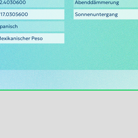
2.4030600
Abenddämmerung
117.0305600
Sonnenuntergang
panisch
exikanischer Peso