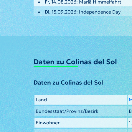
Fr, 14.08.2026: Mariä Himmelfahrt
Di, 15.09.2026: Independence Day
Daten zu Colinas del Sol
Daten zu Colinas del Sol
Land
M
Bundesstaat/Provinz/Bezirk
B
Einwohner
1