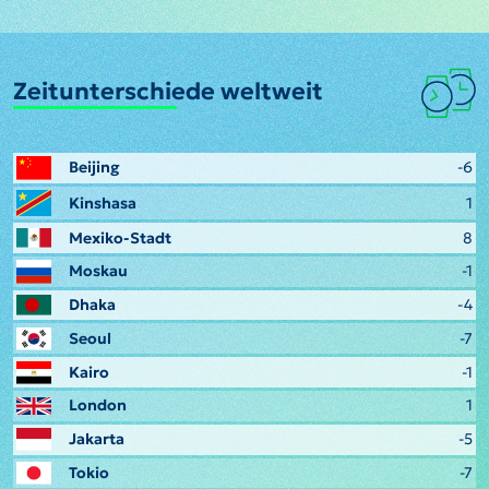
Zeitunterschiede weltweit
Beijing
-6
Kinshasa
1
Mexiko-Stadt
8
Moskau
-1
Dhaka
-4
Seoul
-7
Kairo
-1
London
1
Jakarta
-5
Tokio
-7