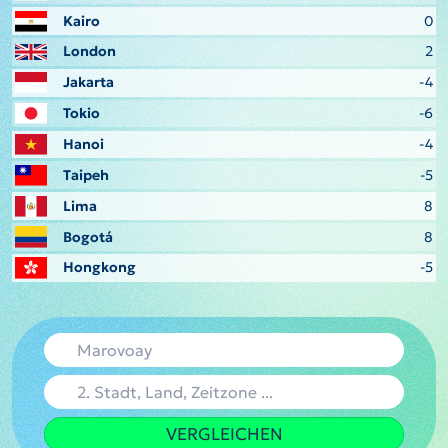
Kairo
0
London
2
Jakarta
-4
Tokio
-6
Hanoi
-4
Taipeh
-5
Lima
8
Bogotá
8
Hongkong
-5
VERGLEICHEN