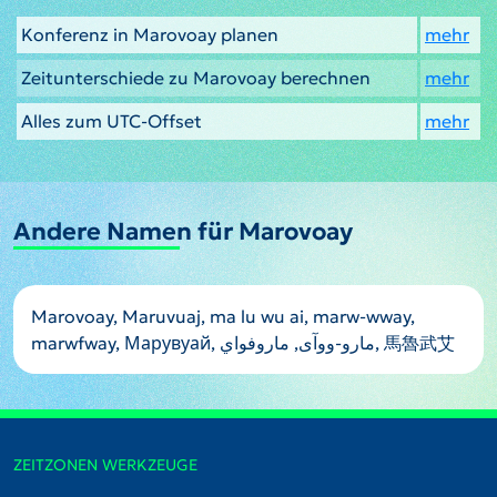
Konferenz in Marovoay planen
mehr
Zeitunterschiede zu Marovoay berechnen
mehr
Alles zum UTC-Offset
mehr
Andere Namen für Marovoay
Marovoay, Maruvuaj, ma lu wu ai, marw-wway,
marwfway, Марувуай, مارو-ووآی, ماروفواي, 馬魯武艾
ZEITZONEN WERKZEUGE