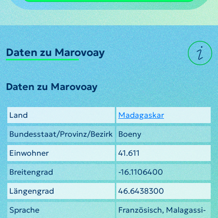
Daten zu Marovoay
Daten zu Marovoay
Land
Madagaskar
Bundesstaat/Provinz/Bezirk
Boeny
Einwohner
41.611
Breitengrad
-16.1106400
Längengrad
46.6438300
Sprache
Französisch, Malagassi-