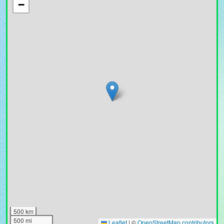
−
500 km
500 mi
Leaflet
|
©
OpenStreetMap contributors