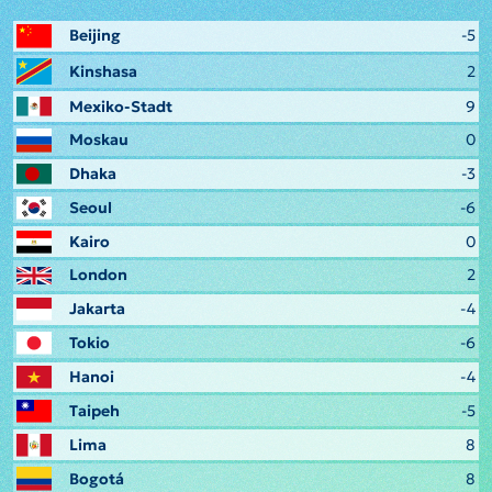
Beijing
-5
Kinshasa
2
Mexiko-Stadt
9
Moskau
0
Dhaka
-3
Seoul
-6
Kairo
0
London
2
Jakarta
-4
Tokio
-6
Hanoi
-4
Taipeh
-5
Lima
8
Bogotá
8