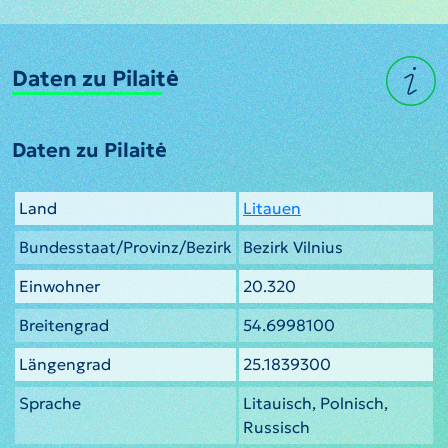
Daten zu Pilaitė
Daten zu Pilaitė
Land
Litauen
Bundesstaat/Provinz/Bezirk
Bezirk Vilnius
Einwohner
20.320
Breitengrad
54.6998100
Längengrad
25.1839300
Sprache
Litauisch, Polnisch,
Russisch