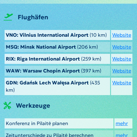
Flughäfen
VNO: Vilnius International Airport
(10 km)
Website
MSQ: Minsk National Airport
(206 km)
Website
RIX: Riga International Airport
(259 km)
Website
WAW: Warsaw Chopin Airport
(397 km)
Website
GDN: Gdańsk Lech Wałęsa Airport
(435
Website
km)
Werkzeuge
Konferenz in Pilaitė planen
mehr
Zeitunterschiede zu Pilaitė berechnen
mehr