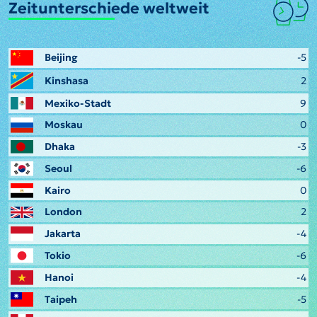
Zeitunterschiede weltweit
Beijing
-5
Kinshasa
2
Mexiko-Stadt
9
Moskau
0
Dhaka
-3
Seoul
-6
Kairo
0
London
2
Jakarta
-4
Tokio
-6
Hanoi
-4
Taipeh
-5