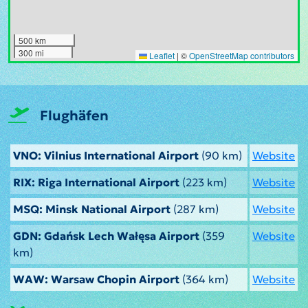
500 km
300 mi
Leaflet
|
©
OpenStreetMap contributors
Flughäfen
VNO: Vilnius International Airport
(90 km)
Website
RIX: Riga International Airport
(223 km)
Website
MSQ: Minsk National Airport
(287 km)
Website
GDN: Gdańsk Lech Wałęsa Airport
(359
Website
km)
WAW: Warsaw Chopin Airport
(364 km)
Website