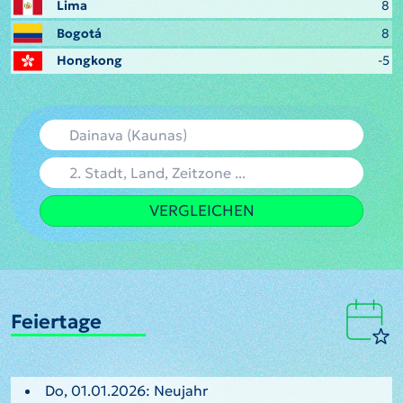
Lima
8
Bogotá
8
Hongkong
-5
VERGLEICHEN
Feiertage
Do, 01.01.2026: Neujahr