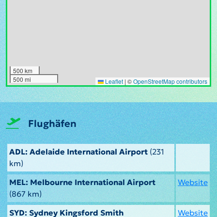
500 km
500 mi
Leaflet
|
©
OpenStreetMap contributors
Flughäfen
ADL: Adelaide International Airport
(231
km)
MEL: Melbourne International Airport
Website
(867 km)
SYD: Sydney Kingsford Smith
Website