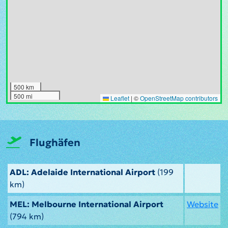
500 km
500 mi
Leaflet
|
©
OpenStreetMap contributors
Flughäfen
ADL: Adelaide International Airport
(199
km)
MEL: Melbourne International Airport
Website
(794 km)