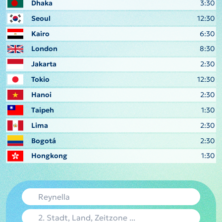
Dhaka
3:30
Seoul
12:30
Kairo
6:30
London
8:30
Jakarta
2:30
Tokio
12:30
Hanoi
2:30
Taipeh
1:30
Lima
2:30
Bogotá
2:30
Hongkong
1:30