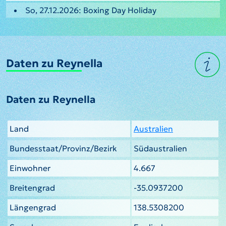
So, 27.12.2026: Boxing Day Holiday
Daten zu Reynella
Daten zu Reynella
Land
Australien
Bundesstaat/Provinz/Bezirk
Südaustralien
Einwohner
4.667
Breitengrad
-35.0937200
Längengrad
138.5308200