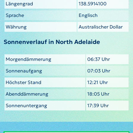
Längengrad
138.5914100
Sprache
Englisch
Währung
Australischer Dollar
Sonnenverlauf in North Adelaide
Morgendämmerung
06:37 Uhr
Sonnenaufgang
07:03 Uhr
Höchster Stand
12:21 Uhr
Abenddämmerung
18:05 Uhr
Sonnenuntergang
17:39 Uhr