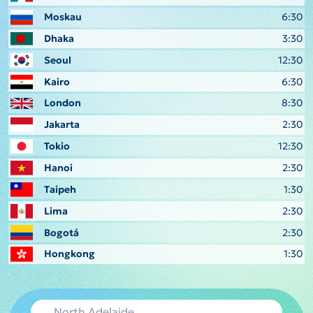
Moskau
6:30
Dhaka
3:30
Seoul
12:30
Kairo
6:30
London
8:30
Jakarta
2:30
Tokio
12:30
Hanoi
2:30
Taipeh
1:30
Lima
2:30
Bogotá
2:30
Hongkong
1:30