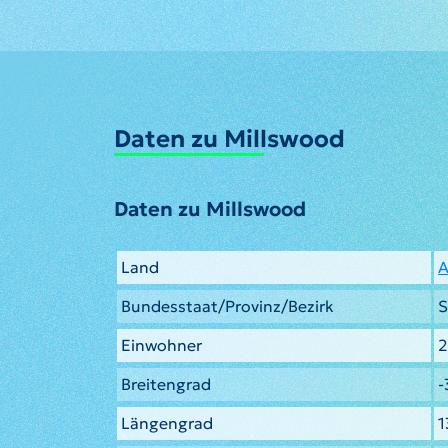
Daten zu Millswood
Daten zu Millswood
Land
A
Bundesstaat/Provinz/Bezirk
S
Einwohner
2
Breitengrad
-
Längengrad
1