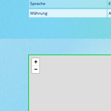
Sprache
E
Währung
A
+
−