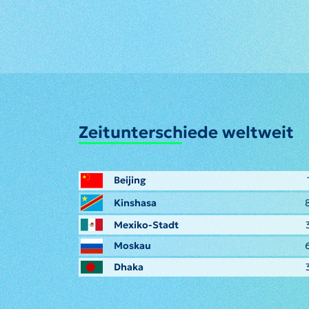
Zeitunterschiede weltweit
Beijing
Kinshasa
Mexiko-Stadt
Moskau
Dhaka