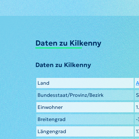
Daten zu Kilkenny
Daten zu Kilkenny
Land
A
Bundesstaat/Provinz/Bezirk
S
Einwohner
1
Breitengrad
-
Längengrad
1