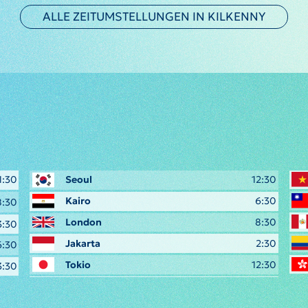
ALLE ZEITUMSTELLUNGEN IN KILKENNY
1:30
Seoul
12:30
Kairo
6:30
8:30
London
8:30
3:30
Jakarta
2:30
6:30
Tokio
12:30
3:30