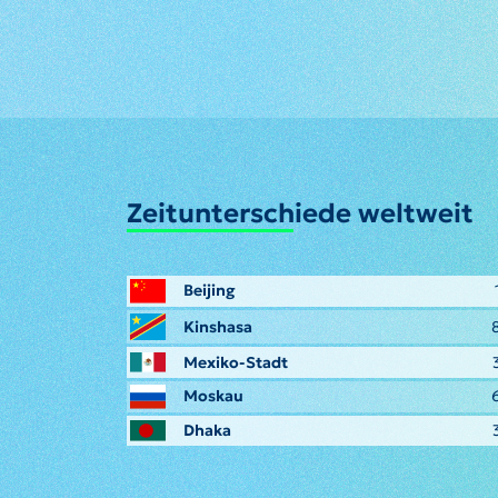
Zeitunterschiede weltweit
Beijing
Kinshasa
Mexiko-Stadt
Moskau
Dhaka