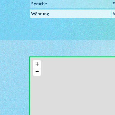
Sprache
E
Währung
A
+
−