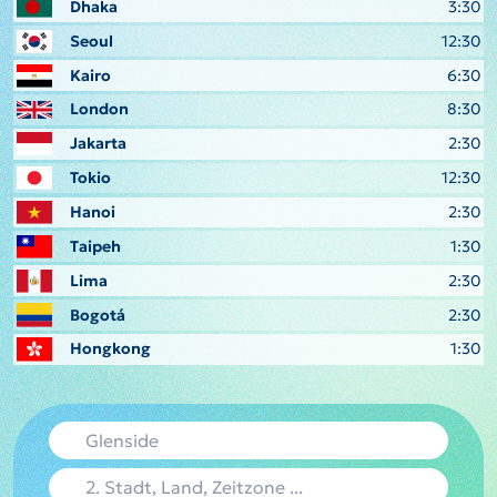
Dhaka
3:30
Seoul
12:30
Kairo
6:30
London
8:30
Jakarta
2:30
Tokio
12:30
Hanoi
2:30
Taipeh
1:30
Lima
2:30
Bogotá
2:30
Hongkong
1:30