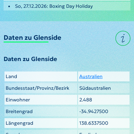
So, 27.12.2026: Boxing Day Holiday
Daten zu Glenside
Daten zu Glenside
Land
Australien
Bundesstaat/Provinz/Bezirk
Südaustralien
Einwohner
2.488
Breitengrad
-34.9427500
Längengrad
138.6337500