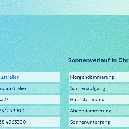
Sonnenverlauf in Chr
ustralien
Morgendämmerung
üdaustralien
Sonnenaufgang
.227
Höchster Stand
35.1299900
Abenddämmerung
38.4963300
Sonnenuntergang