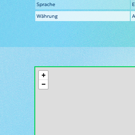
Sprache
E
Währung
A
+
−