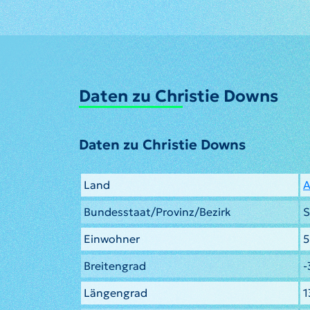
Daten zu Christie Downs
Daten zu Christie Downs
Land
A
Bundesstaat/Provinz/Bezirk
S
Einwohner
5
Breitengrad
-
Längengrad
1