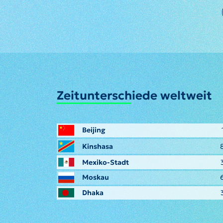
Zeitunterschiede weltweit
Beijing
Kinshasa
Mexiko-Stadt
Moskau
Dhaka