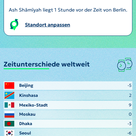
Ash Shāmīyah liegt 1 Stunde vor der Zeit von Berlin.
Standort anpassen
Zeitunterschiede weltweit
Beijing
-5
Kinshasa
2
Mexiko-Stadt
9
Moskau
0
Dhaka
-3
Seoul
-6