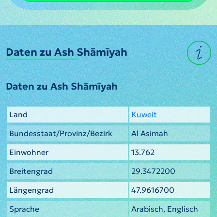
Daten zu Ash Shāmīyah
Daten zu Ash Shāmīyah
Land
Kuweit
Bundesstaat/Provinz/Bezirk
Al Asimah
Einwohner
13.762
Breitengrad
29.3472200
Längengrad
47.9616700
Sprache
Arabisch, Englisch