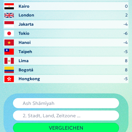
Kairo
0
London
2
Jakarta
-4
Tokio
-6
Hanoi
-4
Taipeh
-5
Lima
8
Bogotá
8
Hongkong
-5
VERGLEICHEN