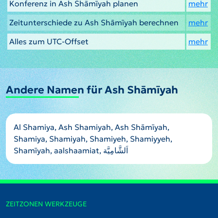
Konferenz in Ash Shāmīyah planen
mehr
Zeitunterschiede zu Ash Shāmīyah berechnen
mehr
Alles zum UTC-Offset
mehr
Andere Namen für Ash Shāmīyah
Al Shamiya, Ash Shamiyah, Ash Shāmīyah,
Shamiya, Shamiyah, Shamiyeh, Shamiyyeh,
Shamīyah, aalshaamiat, اَلشَّامِيَّة
ZEITZONEN WERKZEUGE