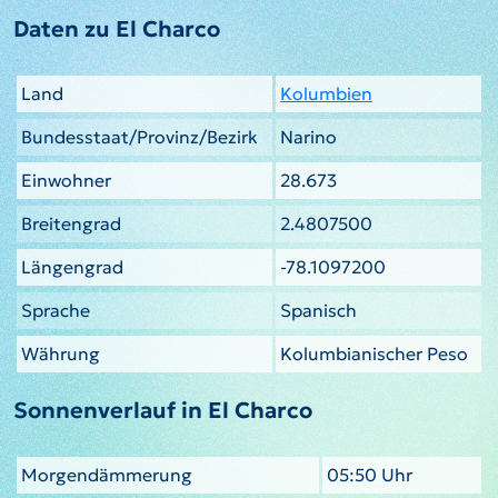
Daten zu El Charco
Land
Kolumbien
Bundesstaat/Provinz/Bezirk
Narino
Einwohner
28.673
Breitengrad
2.4807500
Längengrad
-78.1097200
Sprache
Spanisch
Währung
Kolumbianischer Peso
Sonnenverlauf in El Charco
Morgendämmerung
05:50 Uhr