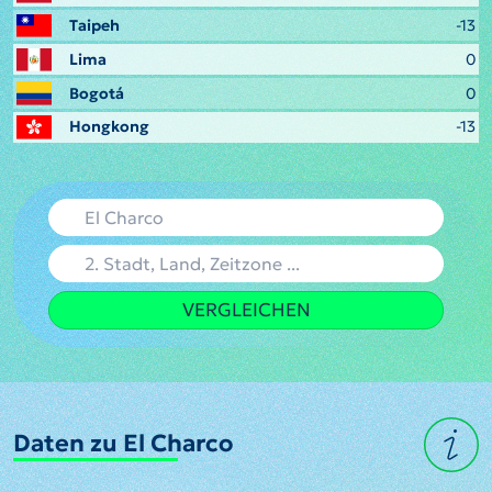
Taipeh
-13
Lima
0
Bogotá
0
Hongkong
-13
VERGLEICHEN
Daten zu El Charco