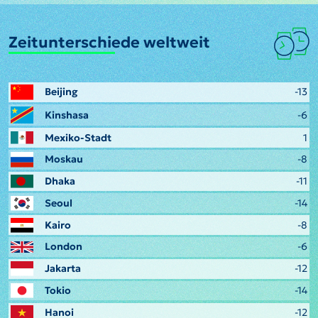
Zeitunterschiede weltweit
Beijing
-13
Kinshasa
-6
Mexiko-Stadt
1
Moskau
-8
Dhaka
-11
Seoul
-14
Kairo
-8
London
-6
Jakarta
-12
Tokio
-14
Hanoi
-12