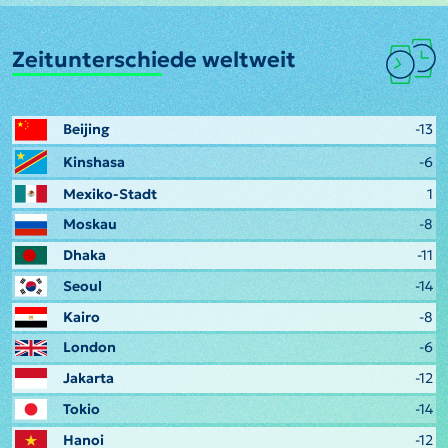
Zeitunterschiede weltweit
Beijing
-13
Kinshasa
-6
Mexiko-Stadt
1
Moskau
-8
Dhaka
-11
Seoul
-14
Kairo
-8
London
-6
Jakarta
-12
Tokio
-14
Hanoi
-12