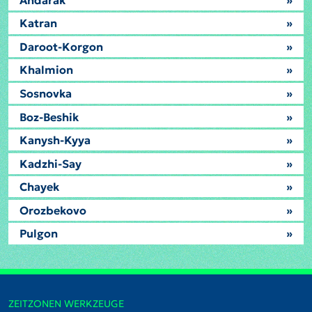
Katran
»
Daroot-Korgon
»
Khalmion
»
Sosnovka
»
Boz-Beshik
»
Kanysh-Kyya
»
Kadzhi-Say
»
Chayek
»
Orozbekovo
»
Pulgon
»
ZEITZONEN WERKZEUGE