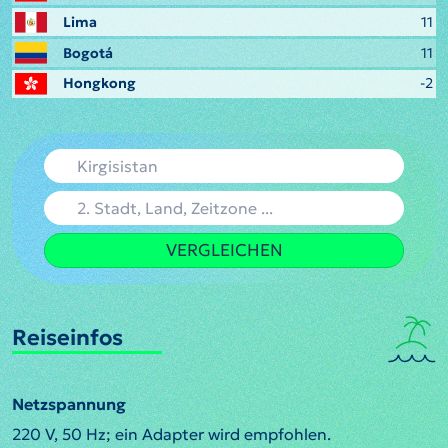
Lima
11
Bogotá
11
Hongkong
-2
VERGLEICHEN
Reiseinfos
Netzspannung
220 V, 50 Hz; ein Adapter wird empfohlen.