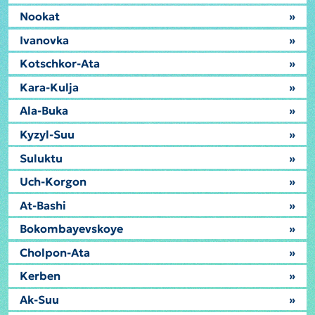
Nookat
»
Ivanovka
»
Kotschkor-Ata
»
Kara-Kulja
»
Ala-Buka
»
Kyzyl-Suu
»
Suluktu
»
Uch-Korgon
»
At-Bashi
»
Bokombayevskoye
»
Cholpon-Ata
»
Kerben
»
Ak-Suu
»