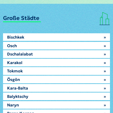
Große Städte
Bischkek
»
Osch
»
Dschalalabat
»
Karakol
»
Tokmok
»
Ösgön
»
Kara-Balta
»
Balyktschy
»
Naryn
»