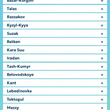
Bazar-Korgon
»
Talas
»
Razzakov
»
Kyzyl-Kyya
»
Suzak
»
Batken
»
Kara Suu
»
Iradan
»
Tash-Kumyr
»
Belovodskoye
»
Kant
»
Lebedinovka
»
Toktogul
»
Massy
»