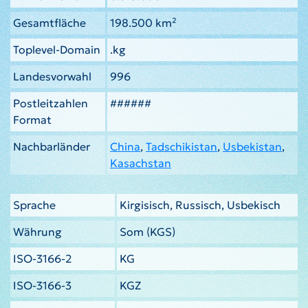
Gesamtfläche
198.500 km²
Toplevel-Domain
.kg
Landesvorwahl
996
Postleitzahlen
######
Format
Nachbarländer
China
,
Tadschikistan
,
Usbekistan
,
Kasachstan
Sprache
Kirgisisch, Russisch, Usbekisch
Währung
Som (KGS)
ISO-3166-2
KG
ISO-3166-3
KGZ