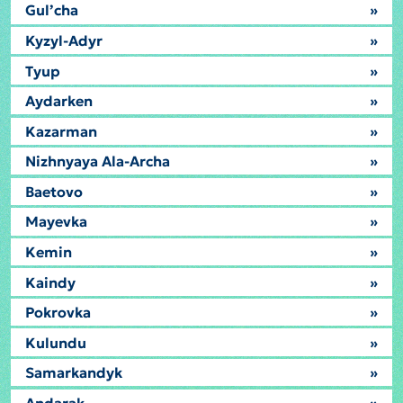
Gul’cha
»
Kyzyl-Adyr
»
Tyup
»
Aydarken
»
Kazarman
»
Nizhnyaya Ala-Archa
»
Baetovo
»
Mayevka
»
Kemin
»
Kaindy
»
Pokrovka
»
Kulundu
»
Samarkandyk
»
Andarak
»