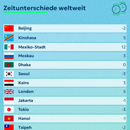
Zeitunterschiede weltweit
Beijing
-2
Kinshasa
5
Mexiko-Stadt
12
Moskau
3
Dhaka
0
Seoul
-3
Kairo
3
London
5
Jakarta
-1
Tokio
-3
Hanoi
-1
Taipeh
-2