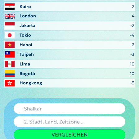
Kairo
2
London
4
Jakarta
-2
Tokio
-4
Hanoi
-2
Taipeh
-3
Lima
10
Bogotá
10
Hongkong
-3
VERGLEICHEN