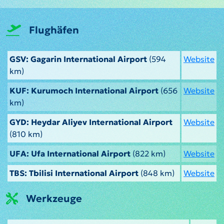
Flughäfen
GSV: Gagarin International Airport
(594
Website
km)
KUF: Kurumoch International Airport
(656
Website
km)
GYD: Heydar Aliyev International Airport
Website
(810 km)
UFA: Ufa International Airport
(822 km)
Website
TBS: Tbilisi International Airport
(848 km)
Website
Werkzeuge