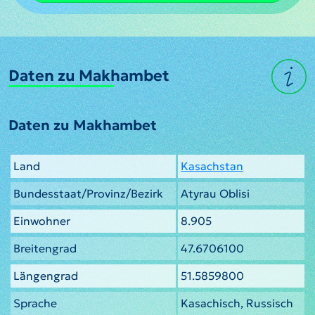
Daten zu Makhambet
Daten zu Makhambet
Land
Kasachstan
Bundesstaat/Provinz/Bezirk
Atyrau Oblisi
Einwohner
8.905
Breitengrad
47.6706100
Längengrad
51.5859800
Sprache
Kasachisch, Russisch