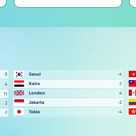
-3
Seoul
-4
Kairo
2
4
London
4
11
Jakarta
-2
2
Tokio
-4
-1