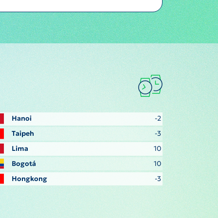
Hanoi
-2
Taipeh
-3
Lima
10
Bogotá
10
Hongkong
-3