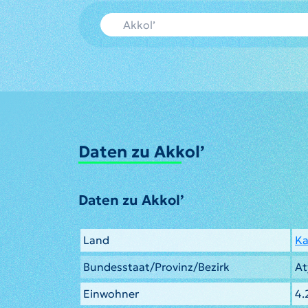
Daten zu Akkol’
Daten zu Akkol’
Land
Ka
Bundesstaat/Provinz/Bezirk
At
Einwohner
4.