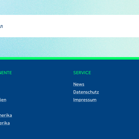
өл
NENTE
SERVICE
News
Datenschutz
ien
Impressum
erika
rika