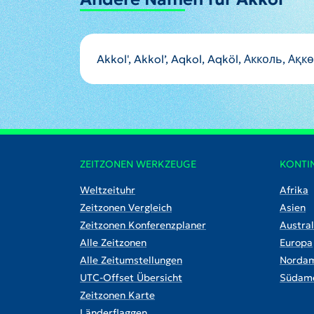
Akkol', Akkol’, Aqkol, Aqköl, Акколь, Ақк
ZEITZONEN WERKZEUGE
KONTI
Weltzeituhr
Afrika
Zeitzonen Vergleich
Asien
Zeitzonen Konferenzplaner
Austral
Alle Zeitzonen
Europa
Alle Zeitumstellungen
Nordam
UTC-Offset Übersicht
Südame
Zeitzonen Karte
Länderflaggen