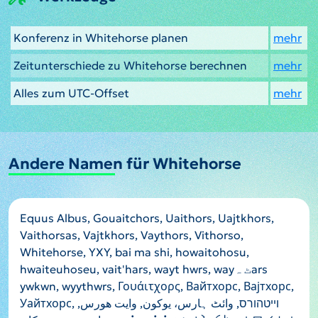
Konferenz in Whitehorse planen
mehr
Zeitunterschiede zu Whitehorse berechnen
mehr
Alles zum UTC-Offset
mehr
Andere Namen für Whitehorse
Equus Albus, Gouaitchors, Uaithors, Uajtkhors,
Vaithorsas, Vajtkhors, Vaythors, Vithorso,
Whitehorse, YXY, bai ma shi, howaitohosu,
hwaiteuhoseu, vait'hars, wayt hwrs, wayٹ ہars
ywkwn, wyythwrs, Γουάιτχορς, Вайтхорс, Вајтхорс,
Уайтхорс, וייטהורס, وائٹ ہارس، یوکون, وايت هورس,