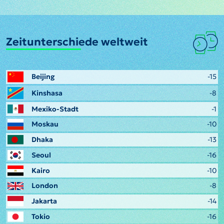
Zeitunterschiede weltweit
Beijing
-15
Kinshasa
-8
Mexiko-Stadt
-1
Moskau
-10
Dhaka
-13
Seoul
-16
Kairo
-10
London
-8
Jakarta
-14
Tokio
-16