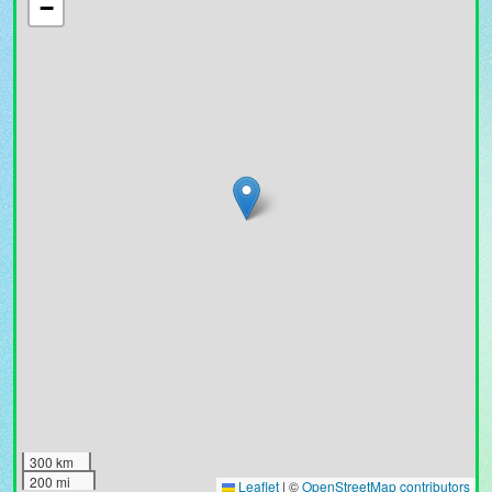
−
300 km
200 mi
Leaflet
|
©
OpenStreetMap contributors