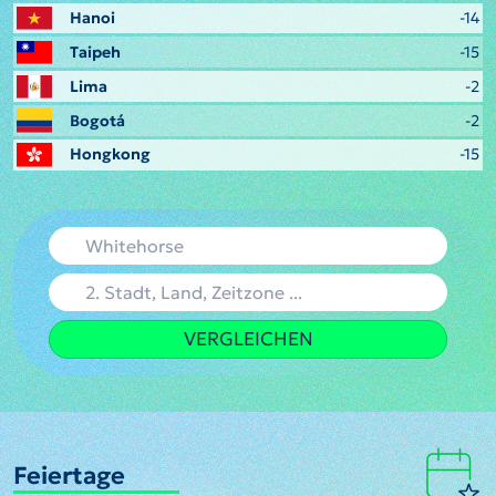
Hanoi
-14
Taipeh
-15
Lima
-2
Bogotá
-2
Hongkong
-15
VERGLEICHEN
Feiertage