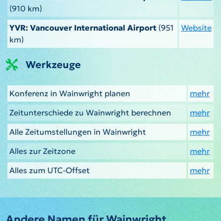
(910 km)
YVR: Vancouver International Airport
(951
Website
km)
Werkzeuge
Konferenz in Wainwright planen
mehr
Zeitunterschiede zu Wainwright berechnen
mehr
Alle Zeitumstellungen in Wainwright
mehr
Alles zur Zeitzone
mehr
Alles zum UTC-Offset
mehr
Andere Namen für Wainwright