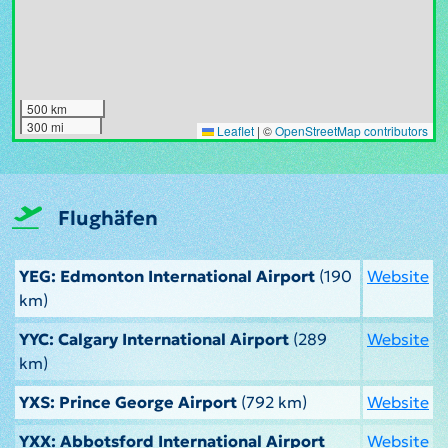
500 km
300 mi
Leaflet
|
©
OpenStreetMap contributors
Flughäfen
YEG: Edmonton International Airport
(190
Website
km)
YYC: Calgary International Airport
(289
Website
km)
YXS: Prince George Airport
(792 km)
Website
YXX: Abbotsford International Airport
Website