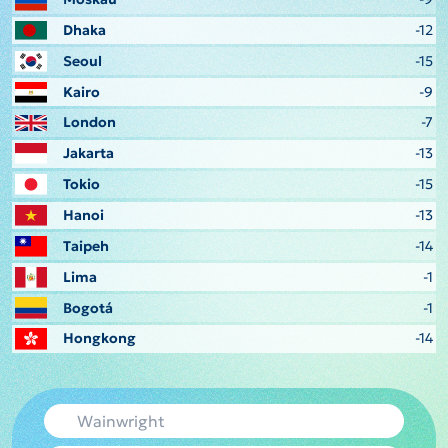
Dhaka
-12
Seoul
-15
Kairo
-9
London
-7
Jakarta
-13
Tokio
-15
Hanoi
-13
Taipeh
-14
Lima
-1
Bogotá
-1
Hongkong
-14