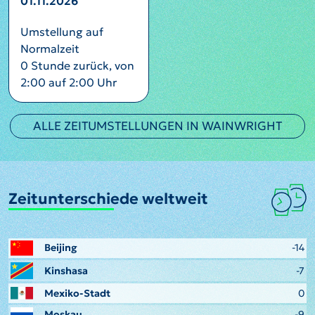
01.11.2026
Umstellung auf
Normalzeit
0 Stunde zurück, von
2:00 auf 2:00 Uhr
ALLE ZEITUMSTELLUNGEN IN WAINWRIGHT
Zeitunterschiede weltweit
Beijing
-14
Kinshasa
-7
Mexiko-Stadt
0
Moskau
-9