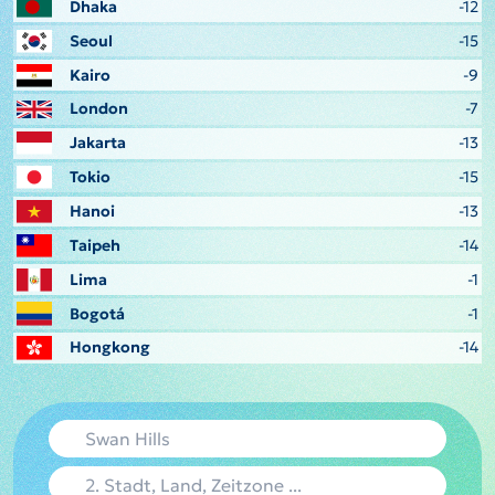
Dhaka
-12
Seoul
-15
Kairo
-9
London
-7
Jakarta
-13
Tokio
-15
Hanoi
-13
Taipeh
-14
Lima
-1
Bogotá
-1
Hongkong
-14