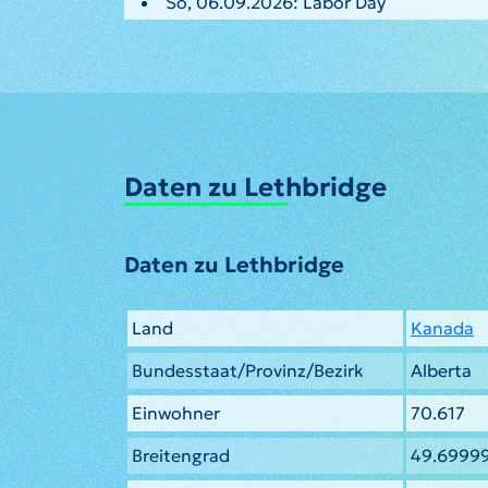
So, 06.09.2026: Labor Day
Daten zu Lethbridge
Daten zu Lethbridge
Land
Kanada
Bundesstaat/Provinz/Bezirk
Alberta
Einwohner
70.617
Breitengrad
49.6999