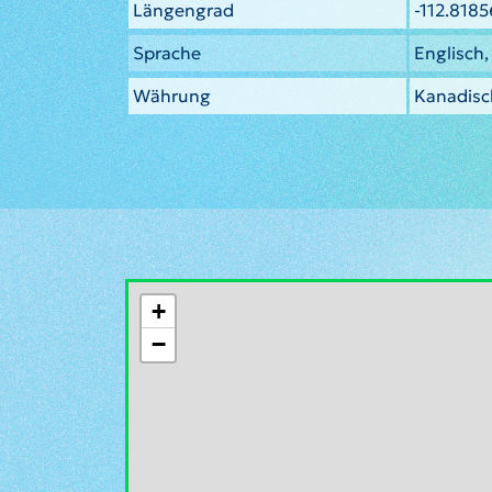
Längengrad
-112.818
Sprache
Englisch,
Währung
Kanadisch
+
−