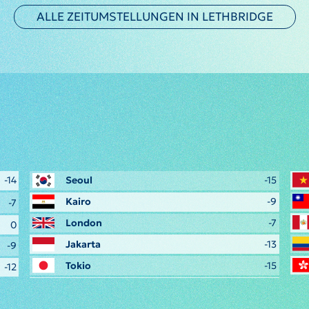
ALLE ZEITUMSTELLUNGEN IN LETHBRIDGE
-14
Seoul
-15
Kairo
-9
-7
London
-7
0
Jakarta
-13
-9
Tokio
-15
-12