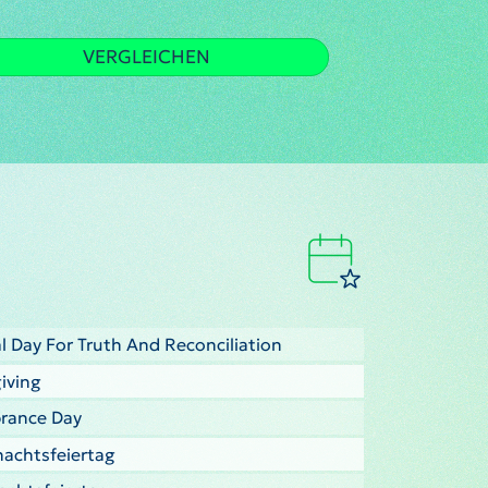
VERGLEICHEN
l Day For Truth And Reconciliation
iving
brance Day
nachtsfeiertag