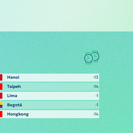
Hanoi
-13
Taipeh
-14
Lima
-1
Bogotá
-1
Hongkong
-14