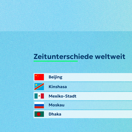
Zeitunterschiede weltweit
Beijing
Kinshasa
Mexiko-Stadt
Moskau
Dhaka