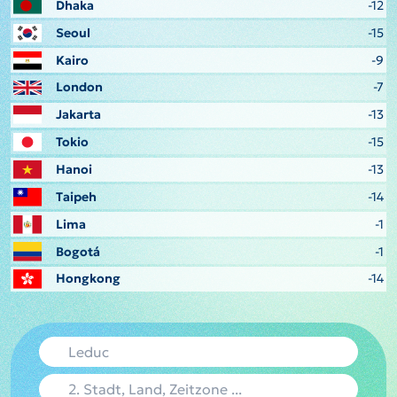
Dhaka
-12
Seoul
-15
Kairo
-9
London
-7
Jakarta
-13
Tokio
-15
Hanoi
-13
Taipeh
-14
Lima
-1
Bogotá
-1
Hongkong
-14