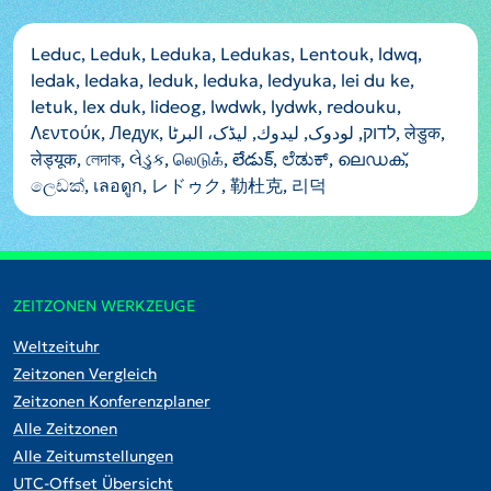
Leduc, Leduk, Leduka, Ledukas, Lentouk, ldwq,
ledak, ledaka, leduk, leduka, ledyuka, lei du ke,
letuk, lex duk, lideog, lwdwk, lydwk, redouku,
Λεντούκ, Ледук, לדוק, لودوک, ليدوك, لیڈک، البرٹا, लेडुक,
लेड्यूक, লেদাক, લેડુક, லெடுக், లేడుక్, ಲೆಡುಕ್, ലെഡക്,
ලෙඩක්, เลอดูก, レドゥク, 勒杜克, 리덕
ZEITZONEN WERKZEUGE
Weltzeituhr
Zeitzonen Vergleich
Zeitzonen Konferenzplaner
Alle Zeitzonen
Alle Zeitumstellungen
UTC-Offset Übersicht