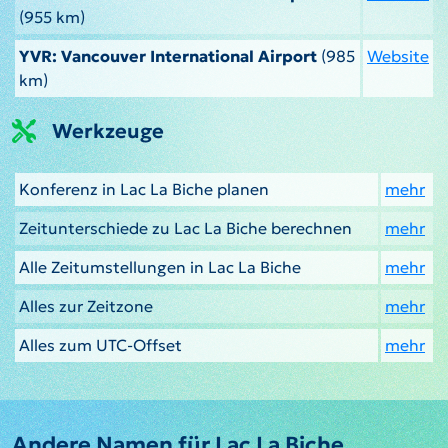
(955 km)
YVR: Vancouver International Airport
(985
Website
km)
Werkzeuge
Konferenz in Lac La Biche planen
mehr
Zeitunterschiede zu Lac La Biche berechnen
mehr
Alle Zeitumstellungen in Lac La Biche
mehr
Alles zur Zeitzone
mehr
Alles zum UTC-Offset
mehr
Andere Namen für Lac La Biche