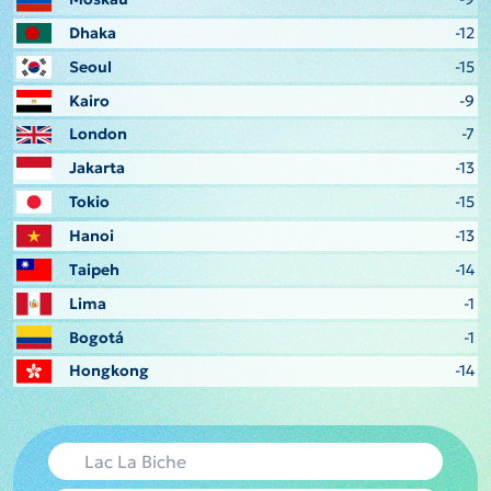
Dhaka
-12
Seoul
-15
Kairo
-9
London
-7
Jakarta
-13
Tokio
-15
Hanoi
-13
Taipeh
-14
Lima
-1
Bogotá
-1
Hongkong
-14