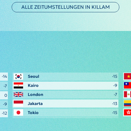
ALLE ZEITUMSTELLUNGEN IN KILLAM
-14
Seoul
-15
Kairo
-9
-7
London
-7
0
Jakarta
-13
-9
Tokio
-15
-12