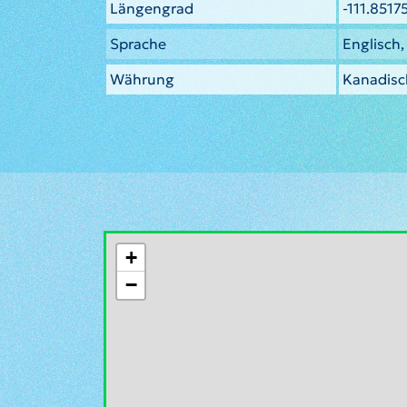
Längengrad
-111.851
Sprache
Englisch,
Währung
Kanadisch
+
−