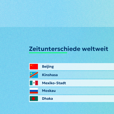
Zeitunterschiede weltweit
Beijing
Kinshasa
Mexiko-Stadt
Moskau
Dhaka