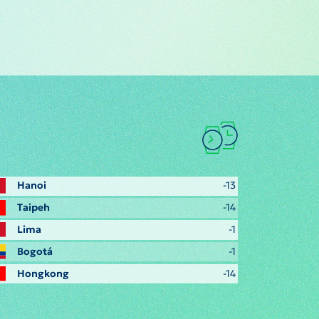
Hanoi
-13
Taipeh
-14
Lima
-1
Bogotá
-1
Hongkong
-14