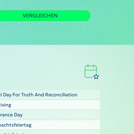
VERGLEICHEN
l Day For Truth And Reconciliation
iving
brance Day
nachtsfeiertag