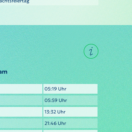
nachtsfeiertag
lam
05:19 Uhr
05:59 Uhr
13:32 Uhr
21:46 Uhr