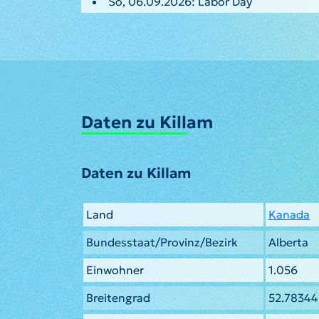
So, 06.09.2026: Labor Day
Daten zu Killam
Daten zu Killam
Land
Kanada
Bundesstaat/Provinz/Bezirk
Alberta
Einwohner
1.056
Breitengrad
52.7834