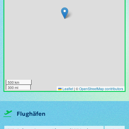
500 km
300 mi
Leaflet
|
©
OpenStreetMap contributors
Flughäfen