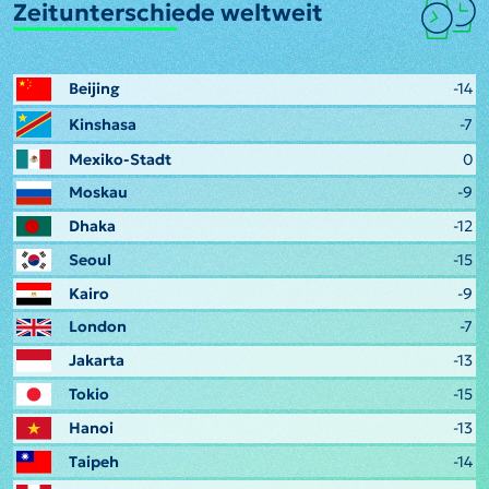
Zeitunterschiede weltweit
Beijing
-14
Kinshasa
-7
Mexiko-Stadt
0
Moskau
-9
Dhaka
-12
Seoul
-15
Kairo
-9
London
-7
Jakarta
-13
Tokio
-15
Hanoi
-13
Taipeh
-14