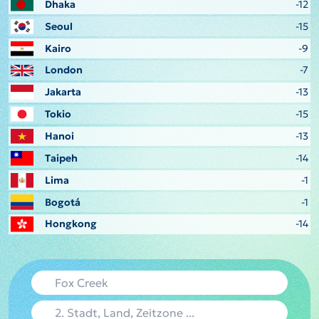
Dhaka
-12
Seoul
-15
Kairo
-9
London
-7
Jakarta
-13
Tokio
-15
Hanoi
-13
Taipeh
-14
Lima
-1
Bogotá
-1
Hongkong
-14