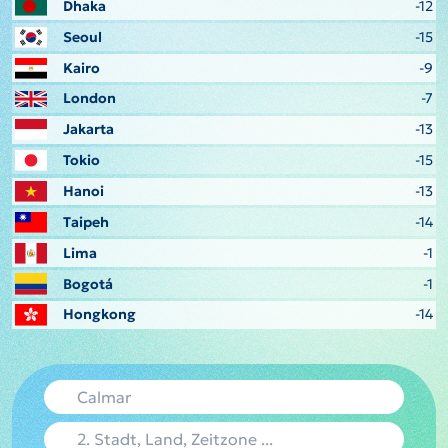
Dhaka
-12
Seoul
-15
Kairo
-9
London
-7
Jakarta
-13
Tokio
-15
Hanoi
-13
Taipeh
-14
Lima
-1
Bogotá
-1
Hongkong
-14